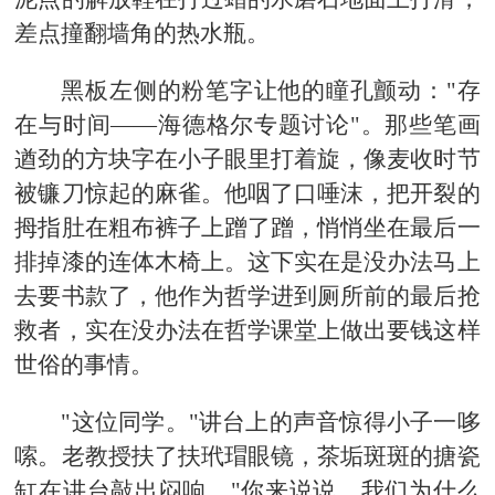
差点撞翻墙角的热水瓶。
黑板左侧的粉笔字让他的瞳孔颤动："存
在与时间——海德格尔专题讨论"。那些笔画
遒劲的方块字在小子眼里打着旋，像麦收时节
被镰刀惊起的麻雀。他咽了口唾沫，把开裂的
拇指肚在粗布裤子上蹭了蹭，悄悄坐在最后一
排掉漆的连体木椅上。这下实在是没办法马上
去要书款了，他作为哲学进到厕所前的最后抢
救者，实在没办法在哲学课堂上做出要钱这样
世俗的事情。
"这位同学。"讲台上的声音惊得小子一哆
嗦。老教授扶了扶玳瑁眼镜，茶垢斑斑的搪瓷
缸在讲台敲出闷响，"你来说说，我们为什么