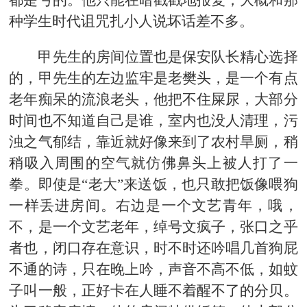
都是亏的。他只能在暗戳戳地报复，大概和那
种学生时代诅咒扎小人说坏话差不多。
甲先生的房间位置也是保安队长精心选择
的，甲先生的左边监牢是老樊头，是一个有点
老年痴呆的流浪老头，他把不住屎尿，大部分
时间也不知道自己是谁，室内也没人清理，污
浊之气郁结，靠近就好像来到了农村旱厕，稍
稍吸入周围的空气就仿佛鼻头上被人打了一
拳。即使是“老大”来送饭，也只敢把饭像喂狗
一样丢进房间。右边是一个文艺青年，哦，
不，是一个文艺老年，绰号文疯子，张口之乎
者也，闭口存在意识，时不时还吟唱几首狗屁
不通的诗，只在晚上吟，声音不高不低，如蚊
子叫一般，正好卡在人睡不着醒不了的分贝。