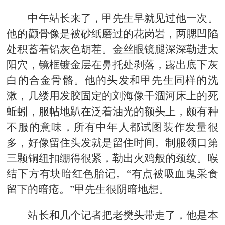
中午站长来了，甲先生早就见过他一次。
他的颧骨像是被砂纸磨过的花岗岩，两腮凹陷
处积蓄着铅灰色胡茬。金丝眼镜腿深深勒进太
阳穴，镜框镀金层在鼻托处剥落，露出底下灰
白的合金骨骼。他的头发和甲先生同样的洗
漱，几缕用发胶固定的刘海像干涸河床上的死
蚯蚓，服帖地趴在泛着油光的额头上，颇有种
不服的意味，所有中年人都试图装作发量很
多，好像留住头发就是留住时间。制服领口第
三颗铜纽扣绷得很紧，勒出火鸡般的颈纹。喉
结下方有块暗红色胎记。“有点被吸血鬼采食
留下的暗疮。”甲先生很阴暗地想。
站长和几个记者把老樊头带走了，他是本