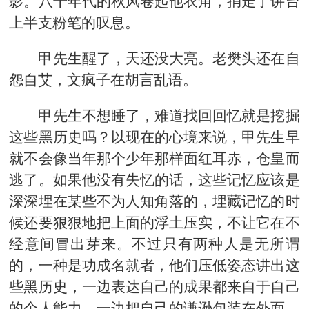
影。八十年代的秋风卷起他衣角，捎走了讲台
上半支粉笔的叹息。
甲先生醒了，天还没大亮。老樊头还在自
怨自艾，文疯子在胡言乱语。
甲先生不想睡了，难道找回回忆就是挖掘
这些黑历史吗？以现在的心境来说，甲先生早
就不会像当年那个少年那样面红耳赤，仓皇而
逃了。如果他没有失忆的话，这些记忆应该是
深深埋在某些不为人知角落的，埋藏记忆的时
候还要狠狠地把上面的浮土压实，不让它在不
经意间冒出芽来。不过只有两种人是无所谓
的，一种是功成名就者，他们压低姿态讲出这
些黑历史，一边表达自己的成果都来自于自己
的个人能力，一边把自己的谦逊包装在外面，