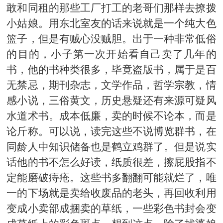
敢和同租的那些工厂打工的老哥们那样去撩拨
小姑娘。用东北室友的话来说就是一个纯大色
篮子，但是有贼心没贼胆。出于一种非常低俗
的目的，小子第一次开始看自己卖了几年的
书，他的书种类很多，毕竟盗版书，属于是百
无禁忌，期刊杂志，文学作品，哲学宗教，情
感小说，三俗黄文，历史悬疑还有来源可疑风
水道术书。成本低廉，卖的时候不论本，而是
论斤称。可以说，读完这些不说博览群书，在
同龄人中知识储备也是鹤立鸡群了。但是说实
话他的书不怎么好读，纸质很差，擦屁股指不
定能磨破痔疮。这些书多翻翻可能就烂了，唯
一的下场就是卖给收废品的老头，再回收利用
变成小卖部成捆卖的草纸，一些彩色书封会变