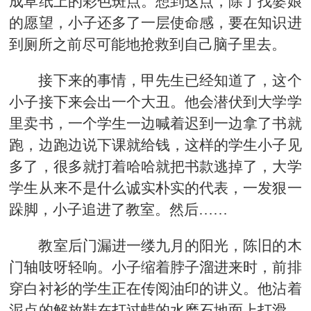
成草纸上的彩色斑点。想到这点，除了找婆娘
的愿望，小子还多了一层使命感，要在知识进
到厕所之前尽可能地抢救到自己脑子里去。
接下来的事情，甲先生已经知道了，这个
小子接下来会出一个大丑。他会潜伏到大学学
里卖书，一个学生一边喊着迟到一边拿了书就
跑，边跑边说下课就给钱，这样的学生小子见
多了，很多就打着哈哈就把书款逃掉了，大学
学生从来不是什么诚实朴实的代表，一发狠一
跺脚，小子追进了教室。然后……
教室后门漏进一缕九月的阳光，陈旧的木
门轴吱呀轻响。小子缩着脖子溜进来时，前排
穿白衬衫的学生正在传阅油印的讲义。他沾着
泥点的解放鞋在打过蜡的水磨石地面上打滑，