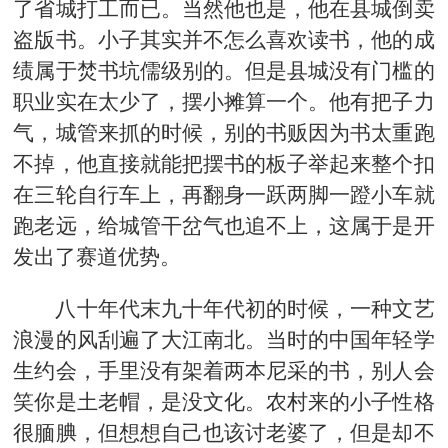
了省城打工而已。当然他也是，他在县城倒卖
盗版书。小子其实并不怎么喜欢读书，他的成
绩属于焚书坑儒级别的。但是县城没有门槛的
职业实在太少了，摆小摊算一个。他有把子力
气，城管来抓的时候，别的书贩因为书太重跑
不掉，他直接就能把摆书的板子举起来整个扣
在三轮自行车上，再翻身一跃两脚一蹬小车就
跑老远，给城管干岔气也追不上，这属于是开
发出了赛道优势。
八十年代末九十年代初的时候，一种文艺
浪漫的风刮遍了大江南北。当时的中国年轻学
生约会，手里没有架着两本尼采的书，别人会
笑你是土老帽，是没文化。农村来的小子性格
很腼腆，但想想自己也该讨老婆了，但是却不