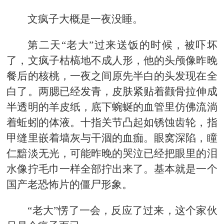
文疯子大概是一夜没睡。
第二天“老大”过来送饭的时候，被吓坏
了，文疯子枯槁地不成人形，他的头颅像昨晚
餐后的核桃，一夜之间原先半白的头发现在全
白了。两腮已经发青，皮肤紧贴着颧骨拉伸成
半透明的羊皮纸，底下蜿蜒的血管里仿佛流淌
着蚯蚓的体液。十指关节凸起如锈蚀齿轮，指
甲缝里嵌着墙灰与干涸的血痂。眼窝深陷，瞳
仁黯淡无光，可能昨晚的哭泣已经把眼里的泪
水像拧毛巾一样全部拧出来了。基本就是一个
国产老恐怖片的僵尸形象。
“老大”愣了一会，反应了过来，这个家伙