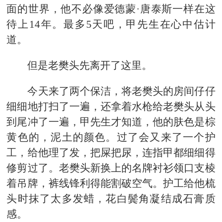
面的世界，他不必像爱德蒙·唐泰斯一样在这
待上14年。最多5天吧，甲先生在心中估计
道。
但是老樊头先离开了这里。
今天来了两个保洁，将老樊头的房间仔仔
细细地打扫了一遍，还拿着水枪给老樊头从头
到尾冲了一遍，甲先生才知道，他的肤色是棕
黄色的，泥土的颜色。过了会又来了一个护
工，给他理了发，把屎把尿，连指甲都细细得
修剪过了。老樊头新换上的名牌衬衫领口支棱
着吊牌，裤线锋利得能割破空气。护工给他梳
头时抹了太多发蜡，花白鬓角凝结成石膏质
感。