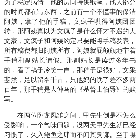
为了稳定病情，他的房间特供纸笔，他大部分
的时间都在写东西，之前有一个不懂事的保洁
阿姨，拿了他的手稿，文疯子哄得阿姨团团
转，那阿姨真以为文疯子是什么怀才不遇的大
文豪，文疯子和阿姨约定只要能将手稿发表，
所有稿费都归阿姨所有，阿姨就屁颠颠地带着
手稿和副站长请假。那副站长是读过多年书
的，看了稿子冷笑一声，那稿子是很好，文采
斐然，足以留名千古，只他妈的晚了差不多两
百年，那手稿是大仲马的《基督山伯爵》的默
写。
在两位卧龙凤雏之间，甲先生倒是不怎么
受影响，一个气味问题，没两天甲先生就已经
习惯了，久入鲍鱼之肆而不闻其臭嘛。至于噪