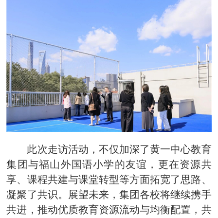
此次走访活动，不仅加深了黄一中心教育
集团与福山外国语小学的友谊，更在资源共
享、课程共建与课堂转型等方面拓宽了思路、
凝聚了共识。展望未来，集团各校将继续携手
共进，推动优质教育资源流动与均衡配置，共