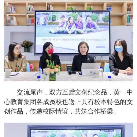
交流尾声，双方互赠文创纪念品，黄一中
心教育集团各成员校也送上具有校本特色的文
创作品，传递校际情谊，共筑合作桥梁。