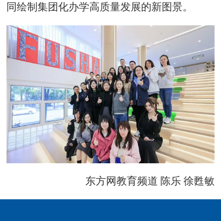
同绘制集团化办学高质量发展的新图景。
东方网教育频道 陈乐 徐甦敏