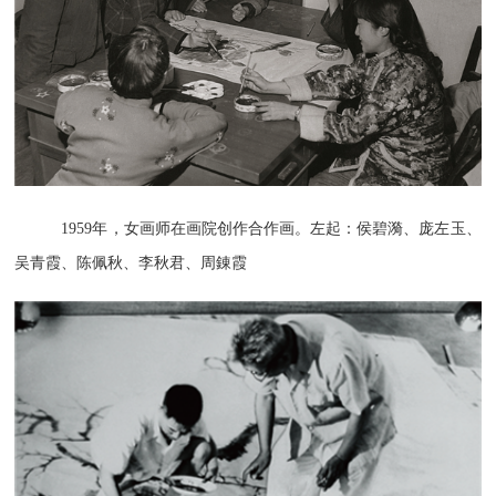
1959年，女画师在画院创作合作画。左起：侯碧漪、庞左玉、
吴青霞、陈佩秋、李秋君、周錬霞