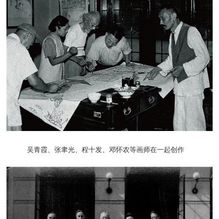
吴青霞、张聿光、程十发、邓怀农等画师在一起创作