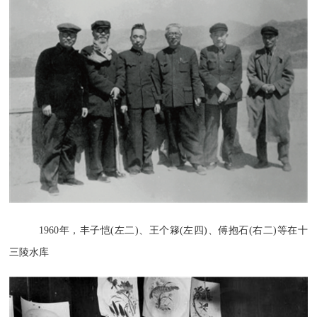
1960年，丰子恺(左二)、王个簃(左四)、傅抱石(右二)等在十
三陵水库