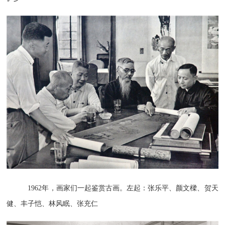
1962年，画家们一起鉴赏古画。左起：张乐平、颜文樑、贺天
健、丰子恺、林风眠、张充仁