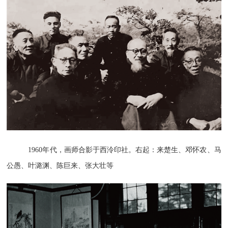
1960年代，画师合影于西泠印社。右起：来楚生、邓怀农、马
公愚、叶潞渊、陈巨来、张大壮等