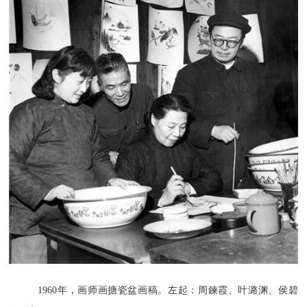
1960年，画师画搪瓷盆画稿。左起：周鍊霞、叶潞渊、侯碧