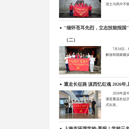
泥土与风中不
"缅怀苍耳先烈，立志技能报国"
（二）
7月18日
解放和国家建
重走长征路 滇西忆红魂 202
2026
课堂重温长征历
式出发。
上海市环境学校:喜报！学校三名学