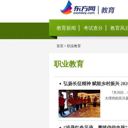
教育新闻
考试查分
教育风
首页
>
职业教育
职业教育
弘扬长征精神 赋能乡村振兴 2
7月20
大理州的宾川县
“追寻红色足迹，赓续信仰血脉”