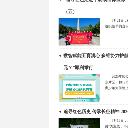
（五）
7月21
组织较早的县
数智赋能五育润心 多维协力护
元？”顺利举行
2026年
东片区）和12
青少年为何迷
追寻红色历史 传承长征精神 2
7月19
路”为主线，