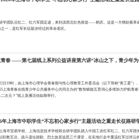
日，研学团队沿红二、红六军团足迹，来到滇西北红色摇篮——鹤庆。这是一方镌刻着革
份之一，是红军长征跋涉经过的革命老区。
航青春 ——第七届线上系列公益讲座第六讲“冰山之下，青少年
6月22日19时，由上海市心理学会青春期与性心理教育工作委员会（以下简称“青工委
355上海青春在线青少年公共服务中心共同主办的“数智赋能五育润心多维协力护航青春
上二次元？”线上直播活动如期举行。
026年上海市中职学生“不忘初心家乡行”主题活动之重走长征路研
日，上海市贸易学校、上海信息技术学校联合研学团队踏入中国工农红军红二、红六军团
串起职教互访、战斗遗址踏勘、烈士故居追思三个课堂，在实地行走中重温红军过祥云