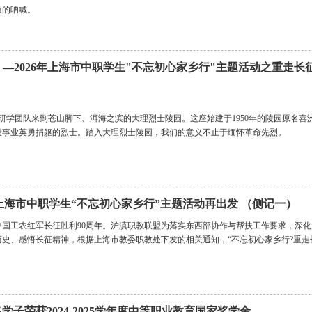
散的呐喊。
 —2026年上海市中职学生"不忘初心家乡行"主题活动之重走长
，研学团队来到苍山脚下、洱海之滨的大理烈士陵园。这座始建于1950年的陵园原名
设事业英勇捐躯的烈士。踏入大理烈士陵园，我们的意义不止于缅怀革命先烈。
6年上海市中职学生“不忘初心家乡行”主题活动再出发 （侧记一）
年是中国工农红军长征胜利90周年。沪滇职教联盟为落实东西部协作与帮扶工作要求，深
史、感悟长征精神，根据上海市教委职教处下发的相关通知，“不忘初心家乡行?重走长
子荣获2024-2025学年度中等职业教育国家奖学金