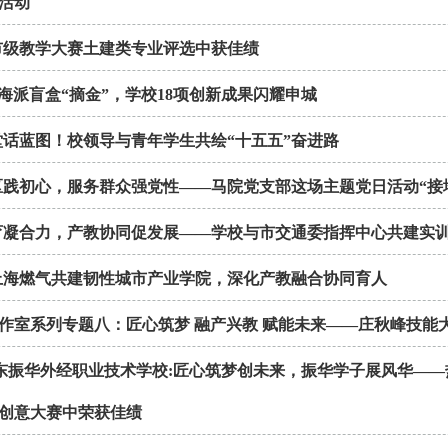
活动
市级教学大赛土建类专业评选中获佳绩
、海派盲盒“摘金”，学校18项创新成果闪耀申城
堂话蓝图！校领导与青年学生共绘“十五五”奋进路
区践初心，服务群众强党性——马院党支部这场主题党日活动“接
育凝合力，产教协同促发展——学校与市交通委指挥中心共建实
上海燃气共建韧性城市产业学院，深化产教融合协同育人
作室系列专题八：匠心筑梦 融产兴教 赋能未来——庄秋峰技能
浦东振华外经职业技术学校:匠心筑梦创未来，振华学子展风华—
创意大赛中荣获佳绩