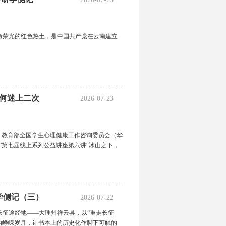
命荣光的红色热土，是中国共产党在云南建立
为何迷上二次
2026-07-23
”）、教育部全国学生心理健康工作咨询委员会（华
”第七届线上系列公益讲座第六讲“冰山之下，
学侧记（三）
2026-07-22
长征途经地——大理州祥云县，以“重走长征
的峥嵘岁月，让书本上的历史化作脚下可触的