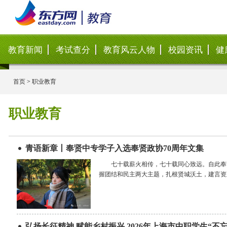
教育新闻
考试查分
教育风云人物
校园资讯
健
首页
>
职业教育
职业教育
青语新章丨奉贤中专学子入选奉贤政协70周年文集
七十载薪火相传，七十载同心致远。自此奉
握团结和民主两大主题，扎根贤城沃土，建言资
弘扬长征精神 赋能乡村振兴 2026年上海市中职学生“