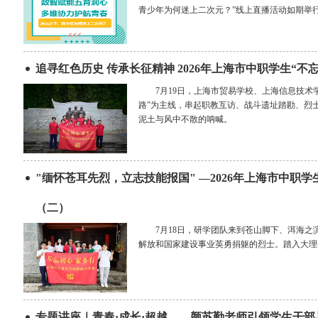
青少年为何迷上二次元？”线上直播活动如期举
追寻红色历史 传承长征精神 2026年上海市中职学生“
7月19日，上海市贸易学校、上海信息技
路”为主线，串起职教互访、战斗遗址踏勘、烈
泥土与风中不散的呐喊。
"缅怀苍耳先烈，立志技能报国" —2026年上海市中职
（二）
7月18日，研学团队来到苍山脚下、洱海之
解放和国家建设事业英勇捐躯的烈士。踏入大理
专题讲座｜青春·成长·超越——颜苏勤老师引领学生干部